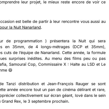
omprendre leur projet, le mieux reste encore de voir ce
occasion est belle de partir à leur rencontre vous aussi au
pour la Nuit Nanarland
.
eur de programmation ) présentera la Nuit qui sera
es en 35mm, de 4 longs-métrages (DCP et 35mm),
des cuts de l’équipe de Nanarland. Cette année, la formule
ques surprises inédites. Au menu des films peu ou pas
afia, Samouraï Cop, Commissaire X : Halte au LSD et Le
amme 😄
de Tanzi distribution et Jean-François Rauger se sont
te année encore tout un pan de cinéma délirant et rare,
pprécier collectivement sur écran géant, lové dans le sein
u Grand Rex, le 3 septembre prochain.