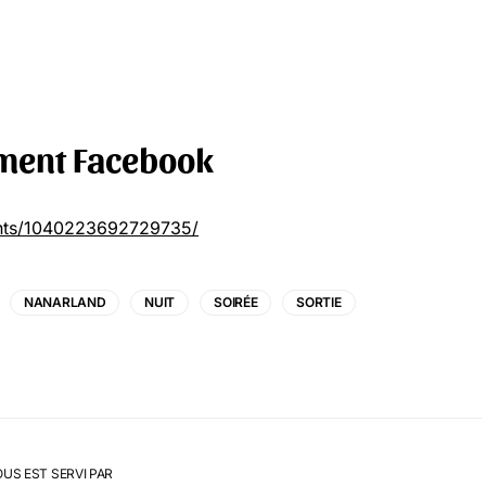
ement Facebook
nts/1040223692729735/
NANARLAND
NUIT
SOIRÉE
SORTIE
OUS EST SERVI PAR