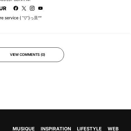
UR
tre service ( ˘▽˘)っ旦””
VIEW COMMENTS (0)
MUSIQUE
INSPIRATION
LIFESTYLE
WEB