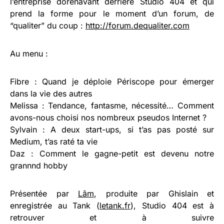
l’entreprise dorénavant derrière Studio 404 et qui
prend la forme pour le moment d’un forum, de
“qualiter” du coup :
http://forum.dequaliter.com
Au menu :
Fibre : Quand je déploie Périscope pour émerger
dans la vie des autres
Melissa : Tendance, fantasme, nécessité… Comment
avons-nous choisi nos nombreux pseudos Internet ?
Sylvain : A deux start-ups, si t’as pas posté sur
Medium, t’as raté ta vie
Daz : Comment le gagne-petit est devenu notre
grannnd hobby
Présentée par
Lâm
, produite par Ghislain et
enregistrée au Tank (
letank.fr
), Studio 404 est à
retrouver et à suivre