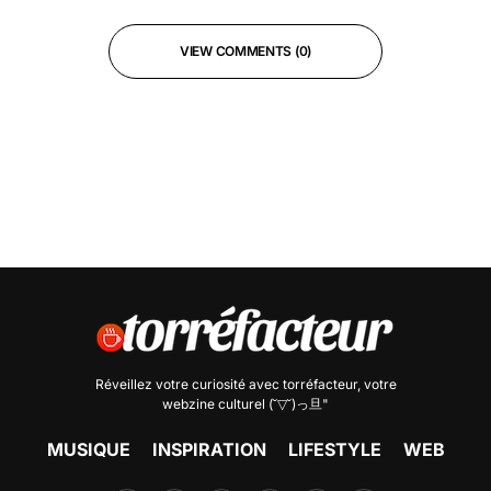
VIEW COMMENTS (0)
Réveillez votre curiosité avec
torréfacteur
, votre
webzine culturel (˘▽˘)っ旦"
MUSIQUE
INSPIRATION
LIFESTYLE
WEB