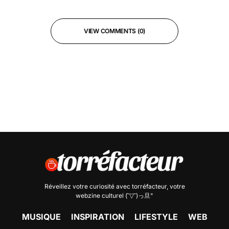
VIEW COMMENTS (0)
Réveillez votre curiosité avec
torréfacteur
, votre
webzine culturel (˘▽˘)っ旦"
MUSIQUE
INSPIRATION
LIFESTYLE
WEB