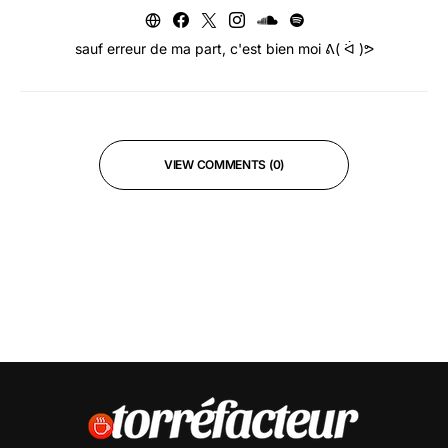
sauf erreur de ma part, c'est bien moi ᕕ( ᐛ )ᕗ
VIEW COMMENTS (0)