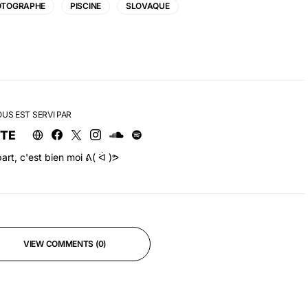
OTOGRAPHE
PISCINE
SLOVAQUE
OUS EST SERVI PAR
RTE
art, c'est bien moi ᕕ( ᐛ )ᕗ
VIEW COMMENTS (0)