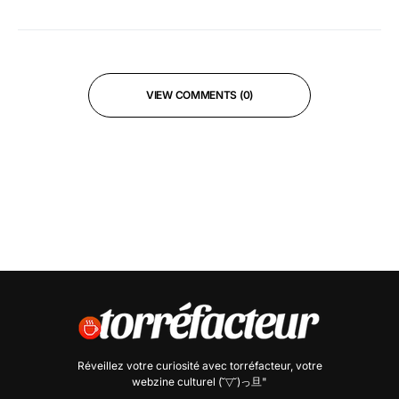
VIEW COMMENTS (0)
Réveillez votre curiosité avec
torréfacteur
, votre
webzine culturel (˘▽˘)っ旦"