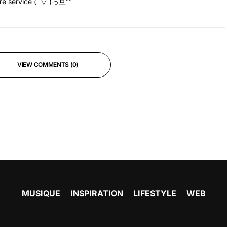
tre service ( ˘▽˘)っ旦””
VIEW COMMENTS (0)
MUSIQUE
INSPIRATION
LIFESTYLE
WEB