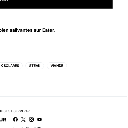
bien salivantes sur
Eater
.
CK SOLARES
STEAK
VIANDE
OUS EST SERVI PAR
UR