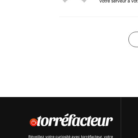
Votre serveur à vo
Réveillez votre curiosité avec
torréfacteur
, votre