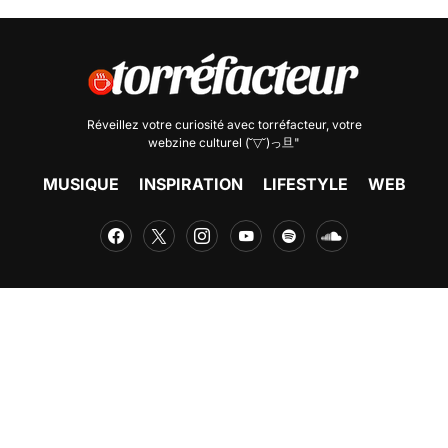
Réveillez votre curiosité avec
torréfacteur
, votre
webzine culturel (˘▽˘)っ旦"
MUSIQUE
INSPIRATION
LIFESTYLE
WEB