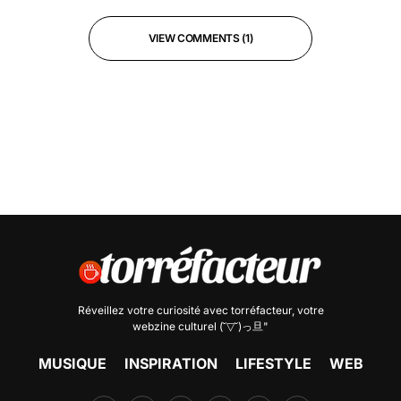
VIEW COMMENTS (1)
Réveillez votre curiosité avec
torréfacteur
, votre
webzine culturel (˘▽˘)っ旦"
MUSIQUE
INSPIRATION
LIFESTYLE
WEB