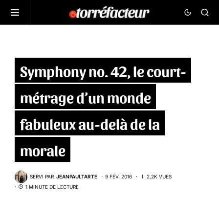
Symphony no. 42, le court-
métrage d’un monde
fabuleux au-delà de la
morale
SERVI PAR
JEANPAULTARTE
9 FÉV. 2016
2,2K VUES
1 MINUTE DE LECTURE