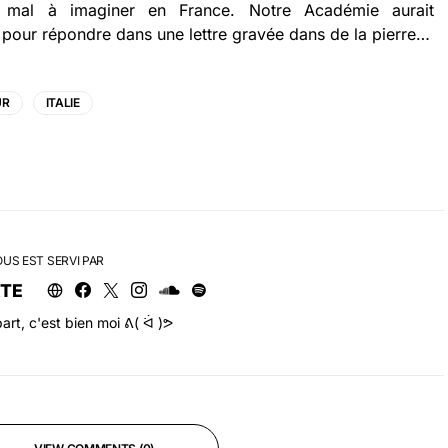
u mal à imaginer en France. Notre Académie aurait
 pour répondre dans une lettre gravée dans de la pierre…
UR
ITALIE
OUS EST SERVI PAR
RTE
art, c'est bien moi ᕕ( ᐛ )ᕗ