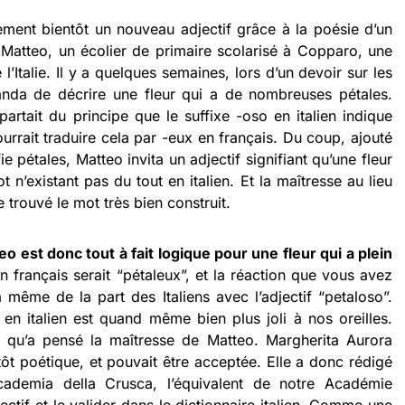
nement bientôt un nouveau adjectif grâce à la poésie d’un
Matteo, un écolier de primaire scolarisé à Copparo, une
’Italie. Il y a quelques semaines, lors d’un devoir sur les
manda de décrire une fleur qui a de nombreuses pétales.
 partait du principe que le suffixe -oso en italien indique
rrait traduire cela par -eux en français. Du coup, ajouté
fie pétales, Matteo invita un adjectif signifiant qu’une fleur
n’existant pas du tout en italien. Et la maîtresse au lieu
e trouvé le mot très bien construit.
o est donc tout à fait logique pour une fleur qui a plein
n français serait “pétaleux”, et la réaction que vous avez
a même de la part des Italiens avec l’adjectif “petaloso”.
en italien est quand même bien plus joli à nos oreilles.
 qu’a pensé la maîtresse de Matteo. Margherita Aurora
utôt poétique, et pouvait être acceptée. Elle a donc rédigé
cademia della Crusca, l’équivalent de notre Académie