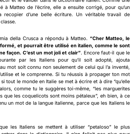
ectif et le valider dans le dictionnaire italien. Comme une
 à Matteo de l’écrire, elle a ensuite corrigé, pour qu’un
recopier d’une belle écriture. Un véritable travail de
 classe.
demia della Crusca a répondu à Matteo.
“Cher Matteo, le
formé, et pourrait être utilisé en italien, comme le sont
 façon. C’est un mot joli et clair”
. Encore faut-il que le
urante par les Italiens pour qu’il soit adopté, ajouta
eau mot soit connu non seulement de celui qui l’a inventé,
ilise et le comprenne. Si tu réussis à propager ton mot
 tout le monde en Italie se met à écrire et à dire “qu’elle
ou alors, comme tu le suggères toi-même, “les marguerites
is que les coquelicots sont moins pétaleux”, eh bien, à ce
u un mot de la langue italienne, parce que les Italiens le
que les Italiens se mettent à utiliser “petaloso” le plus