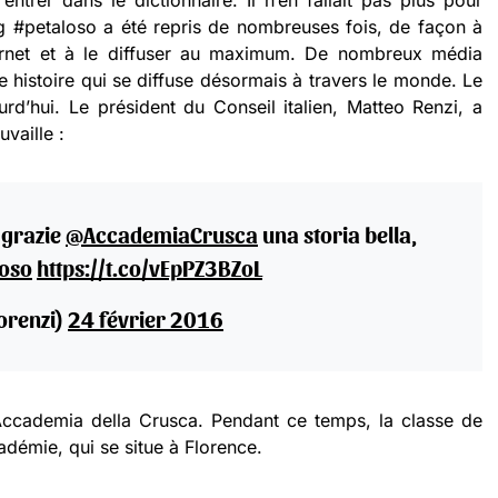
ntrer dans le dictionnaire. Il n’en fallait pas plus pour
g #petaloso a été repris de nombreuses fois, de façon à
ternet et à le diffuser au maximum. De nombreux média
une histoire qui se diffuse désormais à travers le monde. Le
d’hui. Le président du Conseil italien, Matteo Renzi, a
vaille :
 grazie
@AccademiaCrusca
una storia bella,
loso
https://t.co/vEpPZ3BZoL
orenzi)
24 février 2016
’Accademia della Crusca. Pendant ce temps, la classe de
cadémie, qui se situe à Florence.