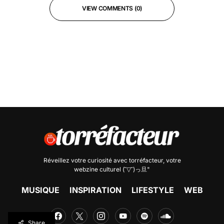
VIEW COMMENTS (0)
Réveillez votre curiosité avec
torréfacteur
, votre
webzine culturel (˘▽˘)っ旦"
MUSIQUE
INSPIRATION
LIFESTYLE
WEB
Share