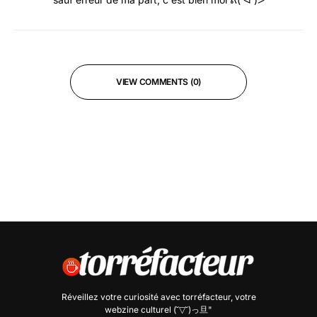
VIEW COMMENTS (0)
Réveillez votre curiosité avec
torréfacteur
, votre
webzine culturel (˘▽˘)っ旦"