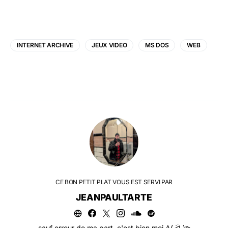
INTERNET ARCHIVE
JEUX VIDEO
MS DOS
WEB
CE BON PETIT PLAT VOUS EST SERVI PAR
JEANPAULTARTE
sauf erreur de ma part, c'est bien moi ᕕ( ᐛ )ᕗ