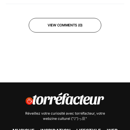
VIEW COMMENTS (0)
Réveillez votre curiosité avec
torréfacteur
, votre
webzine culturel (˘▽˘)っ旦"