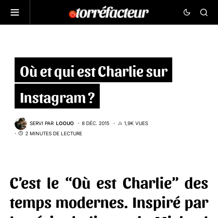
Où et qui est Charlie sur
Instagram ?
SERVI PAR
LOOUO
8 DÉC. 2015
1,9K VUES
2 MINUTES DE LECTURE
C’est le
“Où est Charlie”
des
temps modernes. Inspiré par