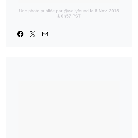
Une photo publiée par @wallyfound
le 8 Nov. 2015
à 0h57 PST