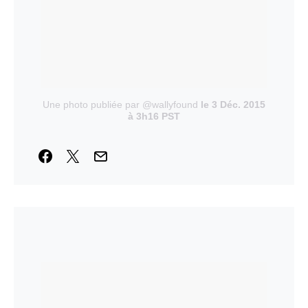
Une photo publiée par @wallyfound
le 3 Déc. 2015
à 3h16 PST