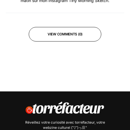
matin sur mon Instagram Tiny Morning Sketch.
VIEW COMMENTS (0)
Réveillez votre curiosité avec
torréfacteur
, votre
webzine culturel (˘▽˘)っ旦"