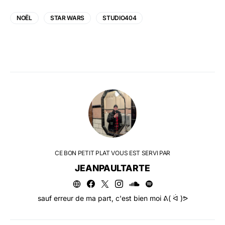
NOËL
STAR WARS
STUDIO404
CE BON PETIT PLAT VOUS EST SERVI PAR
JEANPAULTARTE
sauf erreur de ma part, c'est bien moi ᕕ( ᐛ )ᕗ