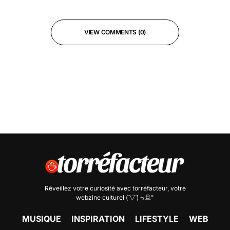
VIEW COMMENTS (0)
Réveillez votre curiosité avec
torréfacteur
, votre
webzine culturel (˘▽˘)っ旦"
MUSIQUE
INSPIRATION
LIFESTYLE
WEB