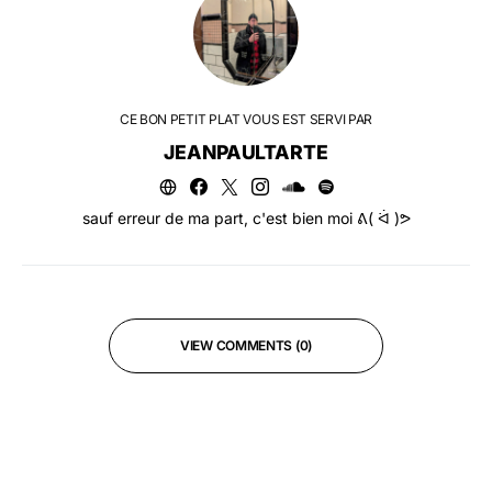
CE BON PETIT PLAT VOUS EST SERVI PAR
JEANPAULTARTE
sauf erreur de ma part, c'est bien moi ᕕ( ᐛ )ᕗ
VIEW COMMENTS (0)