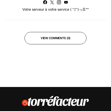
Votre serveur à votre service ( ˘▽˘)っ旦””
VIEW COMMENTS (0)