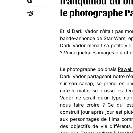
tranquillou du bi
le photographe P
Et si Dark Vador n’était pas mo
bande-annonce de Star Wars, épiso
Dark Vador menait sa petite vie
? Voici quelques images plutôt d
Le photographe polonais
Pawel
Dark Vador partageant notre réal
sur son canap, se prend en pho
café le matin, se brosse les den
Vador ne serait qu’un type norm
nous faire croire ? Ce qui est
construit jour après jour
est plut
aux personnages de films comme 
des objectifs de vie différent