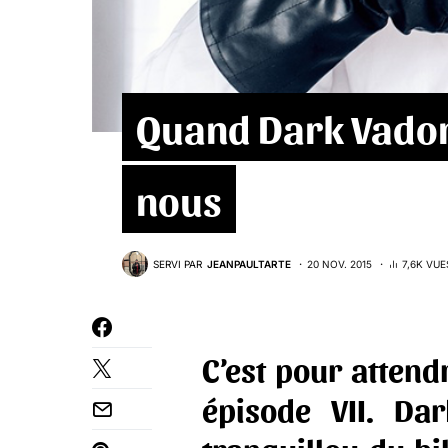
Quand Dark Vador
nous
SERVI PAR
JEANPAULTARTE
20 NOV. 2015
7,6K VUE
C’est pour attend
épisode VII. Da