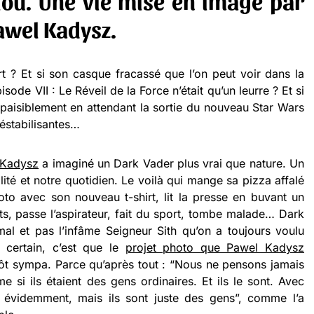
lou. Une vie mise en image par
awel Kadysz.
rt ? Et si son casque fracassé que l’on peut voir dans la
de VII : Le Réveil de la Force n’était qu’un leurre ? Et si
 paisiblement en attendant la sortie du nouveau Star Wars
éstabilisantes…
 Kadysz
a imaginé un Dark Vader plus vrai que nature. Un
ité et notre quotidien. Le voilà qui mange sa pizza affalé
to avec son nouveau t-shirt, lit la presse en buvant un
ts, passe l’aspirateur, fait du sport, tombe malade… Dark
al et pas l’infâme Seigneur Sith qu’on a toujours voulu
 certain, c’est que le
projet photo que Pawel Kadysz
ôt sympa. Parce qu’après tout : “Nous ne pensons jamais
si ils étaient des gens ordinaires. Et ils le sont. Avec
s, évidemment, mais ils sont juste des gens”, comme l’a