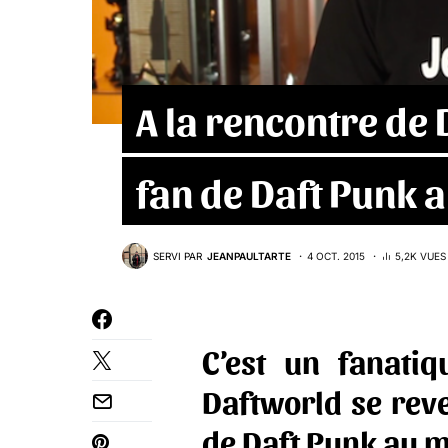
A la rencontre de 
fan de Daft Punk
SERVI PAR
JEANPAULTARTE
4 OCT. 2015
5,2K VUES
C’est un fanati
Daftworld se reve
de Daft Punk au 