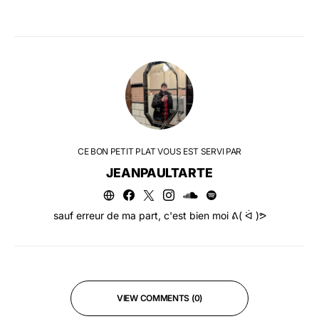
CE BON PETIT PLAT VOUS EST SERVI PAR
JEANPAULTARTE
sauf erreur de ma part, c'est bien moi ᕕ( ᐛ )ᕗ
VIEW COMMENTS (0)