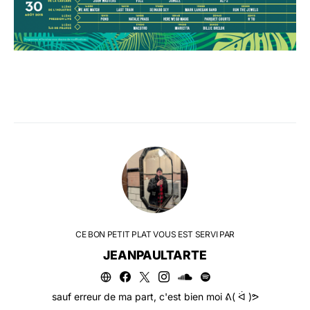
CE BON PETIT PLAT VOUS EST SERVI PAR
JEANPAULTARTE
sauf erreur de ma part, c'est bien moi ᕕ( ᐛ )ᕗ