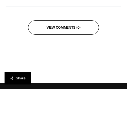
VIEW COMMENTS (0)
Share
Réveillez votre curiosité avec
torréfacteur
, votre
webzine culturel (˘▽˘)っ旦"