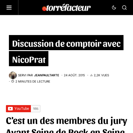
Discussion de comptoir avec
NicoPrat
SERVI PAR
JEANPAULTARTE
24 AOÛT. 2015
2,2K VUES
2 MINUTES DE LECTURE
C’est un des membres du jury
Avant Seine de
Rock en Seine
.