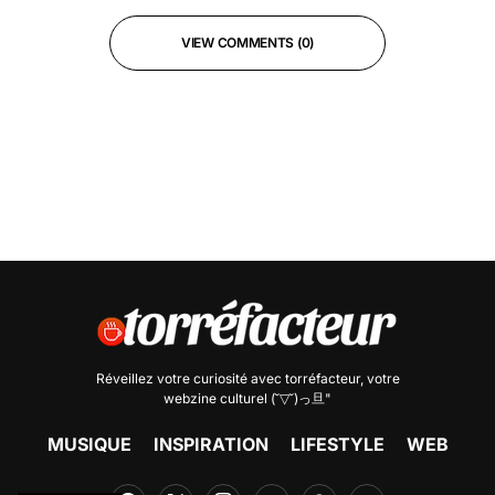
VIEW COMMENTS (0)
Réveillez votre curiosité avec
torréfacteur
, votre
webzine culturel (˘▽˘)っ旦"
MUSIQUE
INSPIRATION
LIFESTYLE
WEB