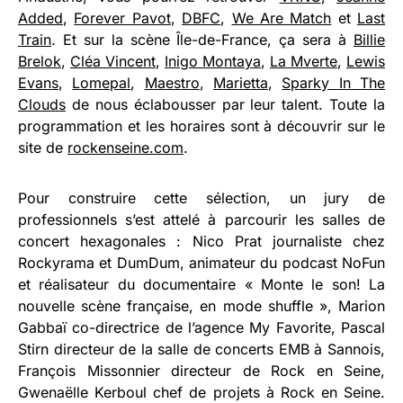
Added
,
Forever Pavot
,
DBFC
,
We Are Match
et
Last
Train
. Et sur la scène Île-de-France, ça sera à
Billie
Brelok
,
Cléa Vincent
,
Inigo Montaya
,
La Mverte
,
Lewis
Evans
,
Lomepal
,
Maestro
,
Marietta
,
Sparky In The
Clouds
de nous éclabousser par leur talent. Toute la
programmation et les horaires sont à découvrir sur le
site de
rockenseine.com
.
Pour construire cette sélection, un jury de
professionnels s’est attelé à parcourir les salles de
concert hexagonales : Nico Prat journaliste chez
Rockyrama et DumDum, animateur du podcast NoFun
et réalisateur du documentaire « Monte le son! La
nouvelle scène française, en mode shuffle », Marion
Gabbaï co-directrice de l’agence My Favorite, Pascal
Stirn directeur de la salle de concerts EMB à Sannois,
François Missonnier directeur de Rock en Seine,
Gwenaëlle Kerboul chef de projets à Rock en Seine.