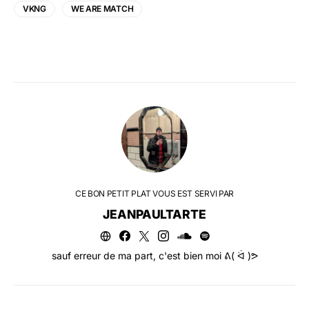
VKNG
WE ARE MATCH
CE BON PETIT PLAT VOUS EST SERVI PAR
JEANPAULTARTE
sauf erreur de ma part, c'est bien moi ᕕ( ᐛ )ᕗ