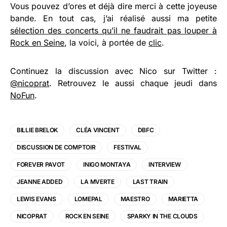
Vous pouvez d’ores et déjà dire merci à cette joyeuse
bande. En tout cas, j’ai réalisé aussi ma petite
sélection des concerts qu’il ne faudrait pas louper à
Rock en Seine
, la voici, à portée de
clic
.
Continuez la discussion avec Nico sur Twitter :
@nicoprat
. Retrouvez le aussi chaque jeudi dans
NoFun
.
BILLIE BRELOK
CLÉA VINCENT
DBFC
DISCUSSION DE COMPTOIR
FESTIVAL
FOREVER PAVOT
INIGO MONTAYA
INTERVIEW
JEANNE ADDED
LA MVERTE
LAST TRAIN
LEWIS EVANS
LOMEPAL
MAESTRO
MARIETTA
NICOPRAT
ROCK EN SEINE
SPARKY IN THE CLOUDS