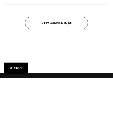
VIEW COMMENTS (0)
Share
Réveillez votre curiosité avec
torréfacteur
, votre
webzine culturel (˘▽˘)っ旦"