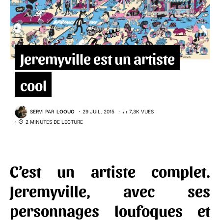
Jeremyville est un artiste
cool
SERVI PAR
LOOUO
29 JUIL. 2015
7,3K VUES
2 MINUTES DE LECTURE
C’est un artiste complet.
Jeremyville
, avec ses
personnages loufoques et