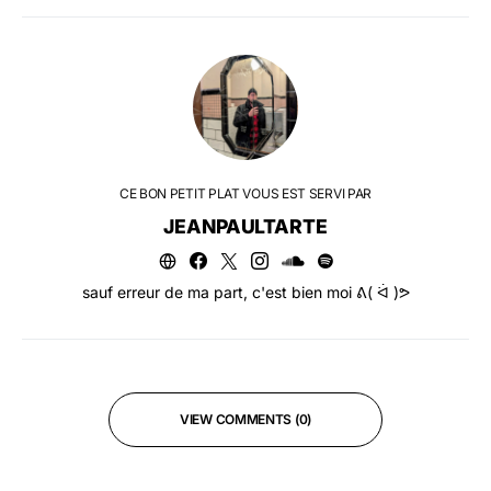
CE BON PETIT PLAT VOUS EST SERVI PAR
JEANPAULTARTE
sauf erreur de ma part, c'est bien moi ᕕ( ᐛ )ᕗ
VIEW COMMENTS (0)