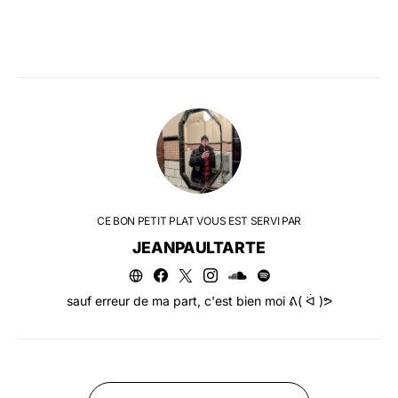
CE BON PETIT PLAT VOUS EST SERVI PAR
JEANPAULTARTE
sauf erreur de ma part, c'est bien moi ᕕ( ᐛ )ᕗ