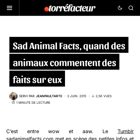
Sad Animal Facts, quand des
animaux commentent des
faits sur eux
SERVI PAR
JEANPAULTARTE
3 JUIN. 2015
2,5K VUES
1 MINUTE DE LECTURE
C’est entre wow et aaw. Le
Tumblr
sadanimalfacts.com
met en scène des petites infos et