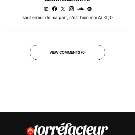
sauf erreur de ma part, c'est bien moi ᕕ( ᐛ )ᕗ
VIEW COMMENTS (0)