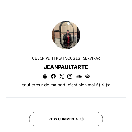
CE BON PETIT PLAT VOUS EST SERVI PAR
JEANPAULTARTE
sauf erreur de ma part, c'est bien moi ᕕ( ᐛ )ᕗ
VIEW COMMENTS (0)