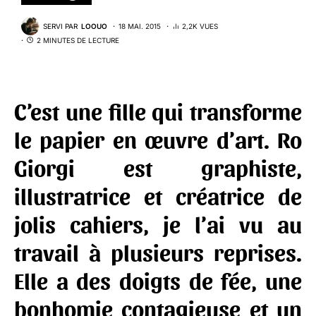
SERVI PAR
LOOUO
18 MAI. 2015
2,2K VUES
2 MINUTES DE LECTURE
C’est une fille qui transforme
le papier en œuvre d’art.
Ro
Giorgi
est graphiste,
illustratrice et créatrice de
jolis cahiers, je l’ai vu au
travail à plusieurs reprises.
Elle a des doigts de fée, une
bonhomie contagieuse et un