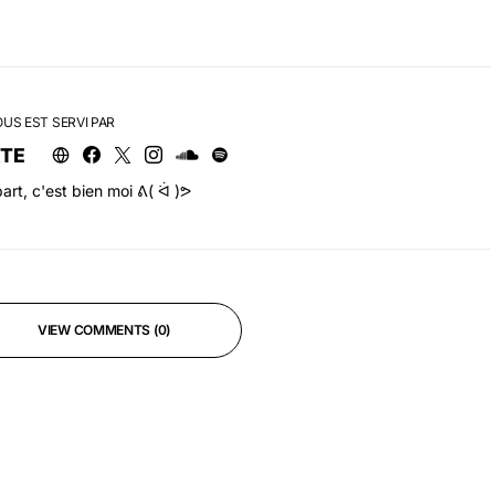
OUS EST SERVI PAR
RTE
art, c'est bien moi ᕕ( ᐛ )ᕗ
VIEW COMMENTS (0)