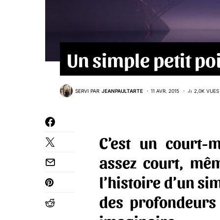
Un simple petit po
SERVI PAR
JEANPAULTARTE
11 AVR. 2015
2,0K VUES
C’est un court-
assez court, mê
l’histoire d’un si
des profondeurs