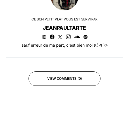
CE BON PETIT PLAT VOUS EST SERVI PAR
JEANPAULTARTE
sauf erreur de ma part, c'est bien moi ᕕ( ᐛ )ᕗ
VIEW COMMENTS (0)