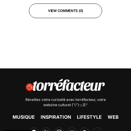
VIEW COMMENTS (0)
Réveillez votre curiosité avec
torréfacteur
, votre
webzine culturel (˘▽˘)っ旦"
MUSIQUE
INSPIRATION
LIFESTYLE
WEB