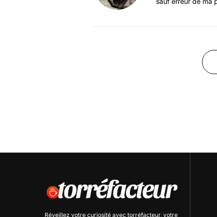
sauf erreur de ma p
Réveillez votre curiosité avec
torréfacteur
, votre