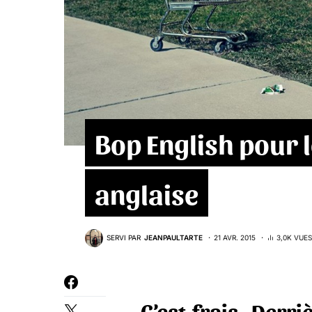
Bop English pour l
anglaise
SERVI PAR
JEANPAULTARTE
21 AVR. 2015
3,0K VUES
C’est frais. Derr