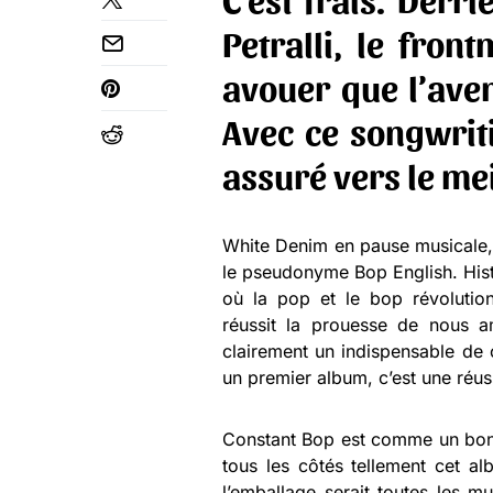
Petralli, le fron
avouer que l’aven
Avec ce songwriti
assuré vers le mei
White Denim en pause musicale, J
le pseudonyme Bop English. Hist
où la pop et le bop révolution
réussit la prouesse de nous 
clairement un indispensable de c
un premier album, c’est une réus
Constant Bop est comme un bonb
tous les côtés tellement cet a
l’emballage serait toutes les m