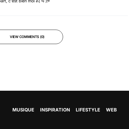
art, c'est bien moi ᕕ( ᐛ )ᕗ
VIEW COMMENTS (0)
MUSIQUE
INSPIRATION
LIFESTYLE
WEB