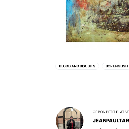
BLODD AND BISCUITS
BOP ENGLISH
CE BON PETIT PLAT V
JEANPAULTA