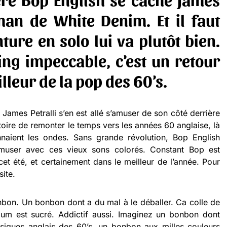
tman de White Denim. Et il faut
ture en solo lui va plutôt bien.
ng impeccable, c’est un retour
lleur de la pop des 60’s.
ames Petralli s’en est allé s’amuser de son côté derrière
oire de remonter le temps vers les années 60 anglaise, là
naient les ondes. Sans grande révolution, Bop English
amuser avec ces vieux sons colorés. Constant Bop est
et été, et certainement dans le meilleur de l’année. Pour
site.
on. Un bonbon dont a du mal à le déballer. Ca colle de
lbum est sucré. Addictif aussi. Imaginez un bonbon dont
usiques anglais des 60’s, un bonbon aux milles couleurs