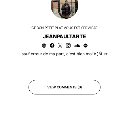
CE BON PETIT PLAT VOUS EST SERVI PAR
JEANPAULTARTE
sauf erreur de ma part, c'est bien moi ᕕ( ᐛ )ᕗ
VIEW COMMENTS (0)