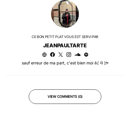
CE BON PETIT PLAT VOUS EST SERVI PAR
JEANPAULTARTE
sauf erreur de ma part, c'est bien moi ᕕ( ᐛ )ᕗ
VIEW COMMENTS (0)