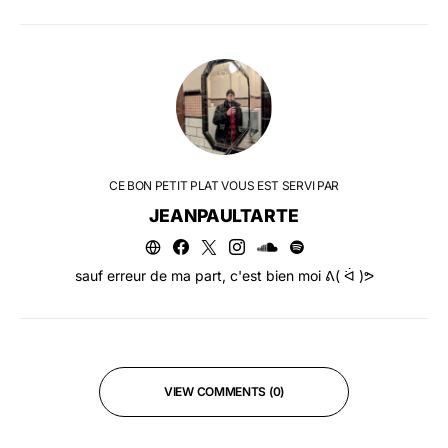
CE BON PETIT PLAT VOUS EST SERVI PAR
JEANPAULTARTE
sauf erreur de ma part, c'est bien moi ᕕ( ᐛ )ᕗ
VIEW COMMENTS (0)