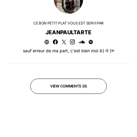
CE BON PETIT PLAT VOUS EST SERVI PAR
JEANPAULTARTE
sauf erreur de ma part, c'est bien moi ᕕ( ᐛ )ᕗ
VIEW COMMENTS (0)