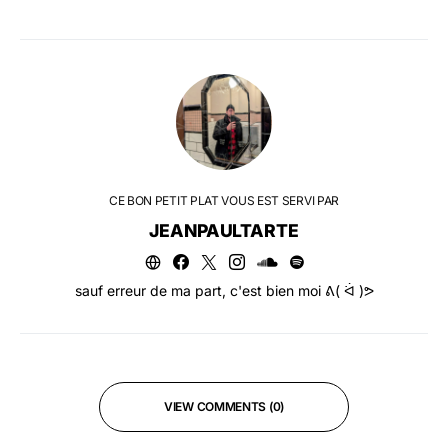
CE BON PETIT PLAT VOUS EST SERVI PAR
JEANPAULTARTE
sauf erreur de ma part, c'est bien moi ᕕ( ᐛ )ᕗ
VIEW COMMENTS (0)