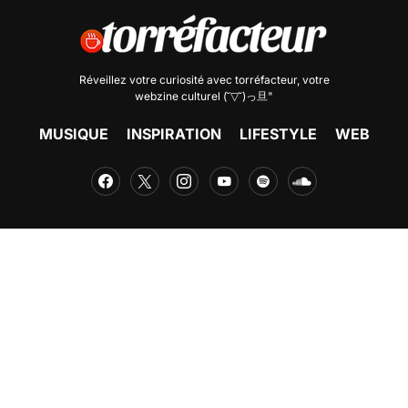
Réveillez votre curiosité avec
torréfacteur
, votre
webzine culturel (˘▽˘)っ旦"
MUSIQUE
INSPIRATION
LIFESTYLE
WEB