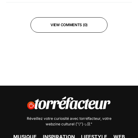
VIEW COMMENTS (0)
Réveillez votre curiosité avec
torréfacteur
, votre
webzine culturel (˘▽˘)っ旦"
MUSIQUE
INSPIRATION
LIFESTYLE
WEB