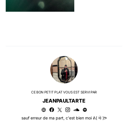
CE BON PETIT PLAT VOUS EST SERVI PAR
JEANPAULTARTE
sauf erreur de ma part, c'est bien moi ᕕ( ᐛ )ᕗ