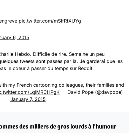
engreve
pic.twitter.com/mSIfRtXUYg
nuary 6, 2015
 Charlie Hebdo. Difficile de rire. Semaine un peu
uelques tweets sont passés par là. Je garderai que les
 pas le coeur à passer du temps sur Reddit.
with my French cartooning colleagues, their families and
c.twitter.com/LqIMRCHPgK
— David Pope (@davpope)
January 7, 2015
sommes des milliers de gros lourds à l’humour