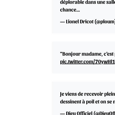
déplorable dans une sall
chance…
— Lionel Dricot (@ploum
“Bonjour madame, c’est p
pic.twitter.com/70ywHl
Je viens de recevoir plei
dessinent à poil et on se
— Dieu Officiel (@DieuOff