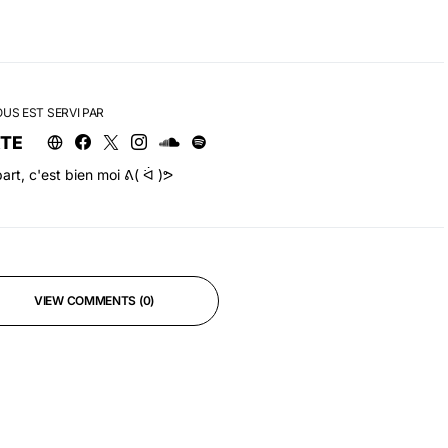
OUS EST SERVI PAR
RTE
art, c'est bien moi ᕕ( ᐛ )ᕗ
VIEW COMMENTS (0)