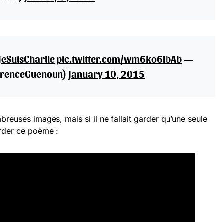
JeSuisCharlie
pic.twitter.com/wm6ko6IbAb
—
urenceGuenoun)
January 10, 2015
uses images, mais si il ne fallait garder qu’une seule
arder ce poème :