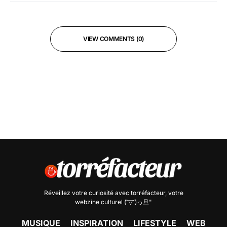
VIEW COMMENTS (0)
Réveillez votre curiosité avec
torréfacteur
, votre
webzine culturel (˘▽˘)っ旦"
MUSIQUE
INSPIRATION
LIFESTYLE
WEB