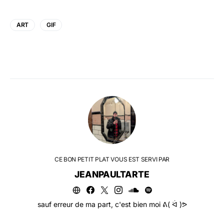
ART
GIF
CE BON PETIT PLAT VOUS EST SERVI PAR
JEANPAULTARTE
sauf erreur de ma part, c'est bien moi ᕕ( ᐛ )ᕗ