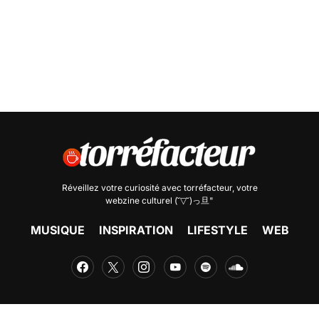
Réveillez votre curiosité avec
torréfacteur
, votre
webzine culturel (˘▽˘)っ旦"
MUSIQUE
INSPIRATION
LIFESTYLE
WEB