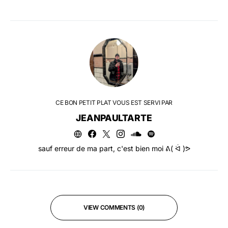
CE BON PETIT PLAT VOUS EST SERVI PAR
JEANPAULTARTE
sauf erreur de ma part, c'est bien moi ᕕ( ᐛ )ᕗ
VIEW COMMENTS (0)