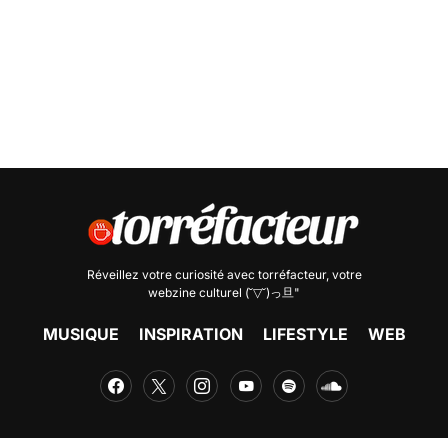
Réveillez votre curiosité avec
torréfacteur
, votre
webzine culturel (˘▽˘)っ旦"
MUSIQUE
INSPIRATION
LIFESTYLE
WEB