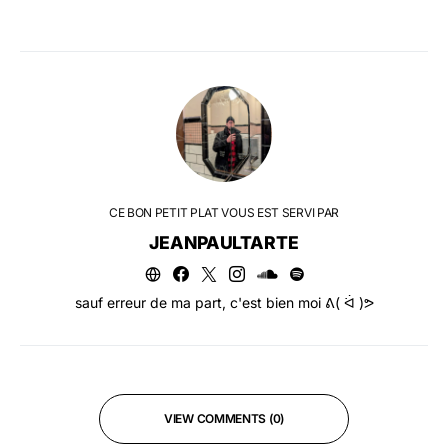
CE BON PETIT PLAT VOUS EST SERVI PAR
JEANPAULTARTE
sauf erreur de ma part, c'est bien moi ᕕ( ᐛ )ᕗ
VIEW COMMENTS (0)