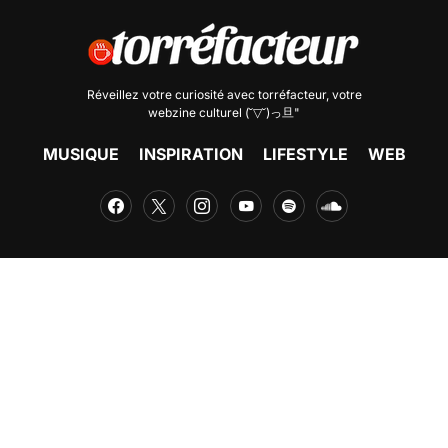
Réveillez votre curiosité avec
torréfacteur
, votre
webzine culturel (˘▽˘)っ旦"
MUSIQUE
INSPIRATION
LIFESTYLE
WEB