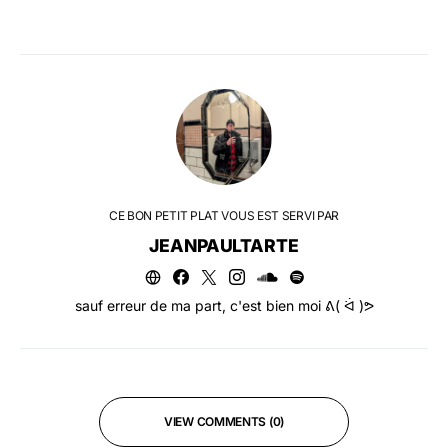
CE BON PETIT PLAT VOUS EST SERVI PAR
JEANPAULTARTE
sauf erreur de ma part, c'est bien moi ᕕ( ᐛ )ᕗ
VIEW COMMENTS (0)