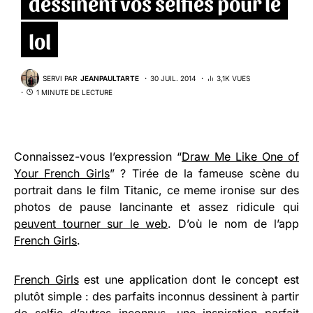
dessinent vos selfies pour le
lol
SERVI PAR
JEANPAULTARTE
30 JUIL. 2014
3,1K VUES
1 MINUTE DE LECTURE
Connaissez-vous l’expression “
Draw Me Like One of
Your French Girls
” ? Tirée de la fameuse scène du
portrait dans le film Titanic, ce meme ironise sur des
photos de pause lancinante et assez ridicule qui
peuvent tourner sur le web
. D’où le nom de l’app
French Girls
.
French Girls
est une application dont le concept est
plutôt simple : des parfaits inconnus dessinent à partir