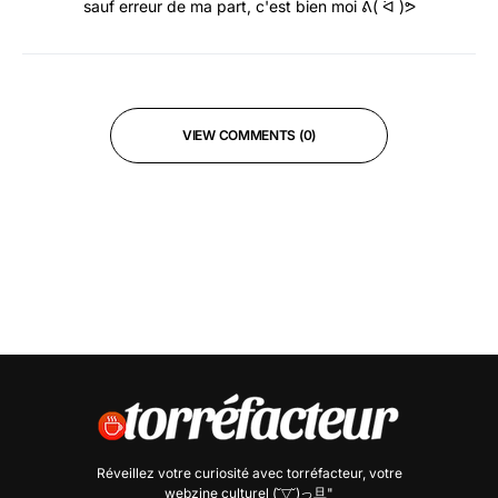
sauf erreur de ma part, c'est bien moi ᕕ( ᐛ )ᕗ
VIEW COMMENTS (0)
Réveillez votre curiosité avec
torréfacteur
, votre
webzine culturel (˘▽˘)っ旦"