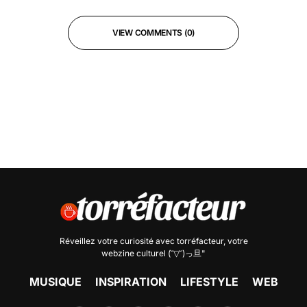
VIEW COMMENTS (0)
Réveillez votre curiosité avec
torréfacteur
, votre
webzine culturel (˘▽˘)っ旦"
MUSIQUE
INSPIRATION
LIFESTYLE
WEB