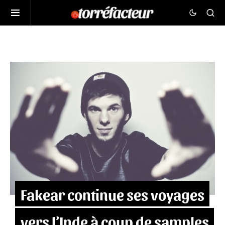
Fakear continue ses voyages
vers l’Inde à coup de samples