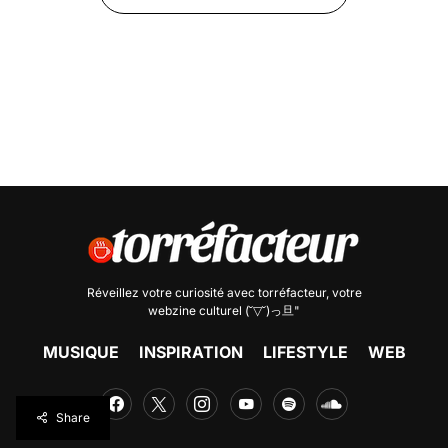
Réveillez votre curiosité avec
torréfacteur
, votre
webzine culturel (˘▽˘)っ旦"
MUSIQUE
INSPIRATION
LIFESTYLE
WEB
Share