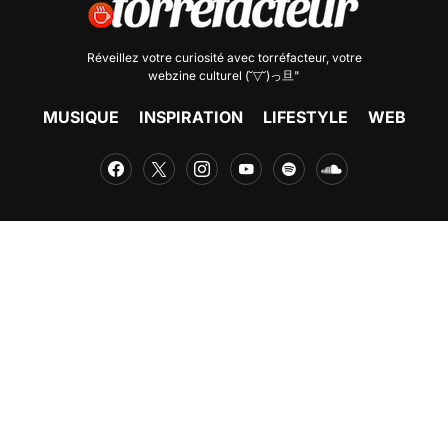
Réveillez votre curiosité avec
torréfacteur
, votre
webzine culturel (˘▽˘)っ旦"
MUSIQUE
INSPIRATION
LIFESTYLE
WEB